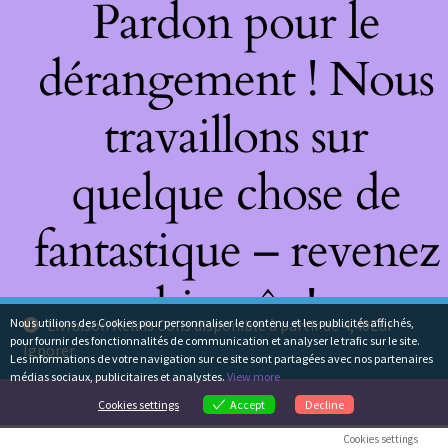
Pardon pour le
dérangement ! Nous
travaillons sur
quelque chose de
fantastique – revenez
bientôt !
Nous utilions des Cookies pour personnaliser le contenu et les publicités affichés,
Livraison Relais Colis disponible à partir de 4,40Eur
pour fournir des fonctionnalités de communication et analyser le trafic sur le site.
Ignorer
Les informations de votre navigation sur ce site sont partagées avec nos partenaires
médias sociaux, publicitaires et analystes.
View more
Cookies settings
Accept
Decline
Cookies settings