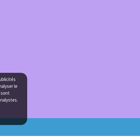
ublicités
nalyser le
e sont
analystes.