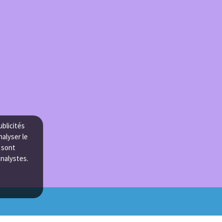
ublicités
nalyser le
e sont
analystes.