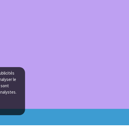
ublicités
nalyser le
e sont
analystes.