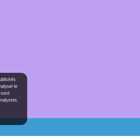
ublicités
nalyser le
e sont
analystes.