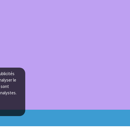
ublicités
nalyser le
e sont
analystes.