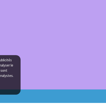
ublicités
nalyser le
e sont
analystes.